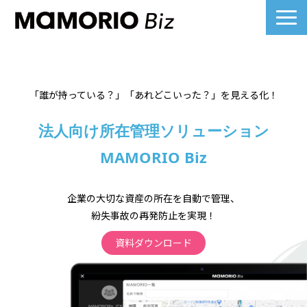
製品詳細
業界別活用例
「誰が持っている？」「あれどこいった？」を見える化！
課題別活用例
法人向け所在管理ソリューション
料金について
MAMORIO Biz
導入事例一覧
よくあるご質問
企業の大切な資産の所在を自動で管理、
お役立ち記事へ
紛失事故の再発防止を実現！
ノベルティ
資料ダウンロード