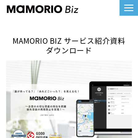
製品詳細
MAMORIO BIZ サービス紹介資料
業界別活用例
ダウンロード
課題別活用例
料金について
導入事例一覧
よくあるご質問
お役立ち記事へ
ノベルティ