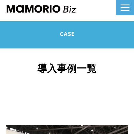
製品詳細
CASE
業界別活用例
課題別活用例
料金について
導入事例一覧
導入事例一覧
よくあるご質問
お役立ち記事へ
ノベルティ