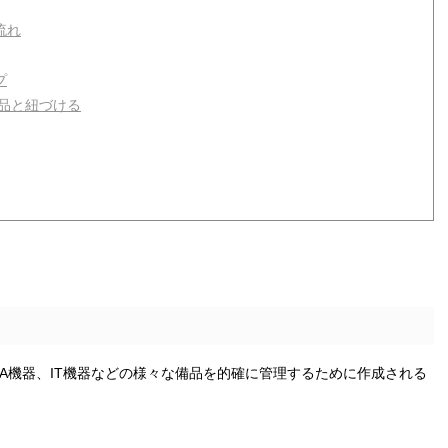
流れ
プ
備品と紐づける
A機器、IT機器などの様々な備品を的確に管理するために作成される