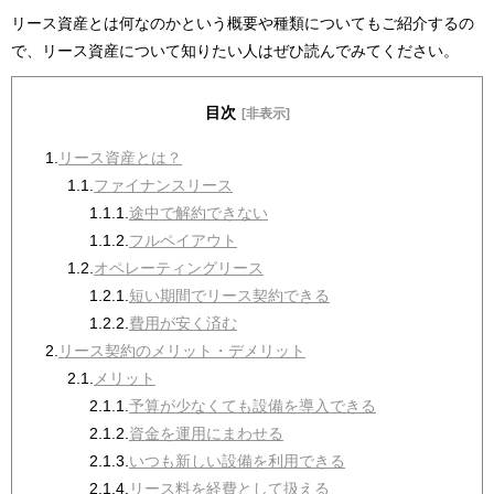
リース資産とは何なのかという概要や種類についてもご紹介するの
で、リース資産について知りたい人はぜひ読んでみてください。
目次
[非表示]
1.
リース資産とは？
1.1.
ファイナンスリース
1.1.1.
途中で解約できない
1.1.2.
フルペイアウト
1.2.
オペレーティングリース
1.2.1.
短い期間でリース契約できる
1.2.2.
費用が安く済む
2.
リース契約のメリット・デメリット
2.1.
メリット
2.1.1.
予算が少なくても設備を導入できる
2.1.2.
資金を運用にまわせる
2.1.3.
いつも新しい設備を利用できる
2.1.4.
リース料を経費として扱える