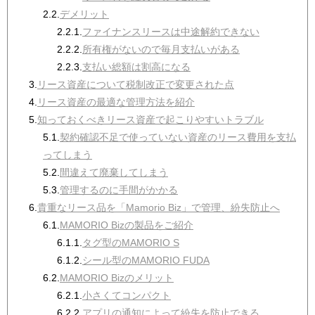
2.2.
デメリット
2.2.1.
ファイナンスリースは中途解約できない
2.2.2.
所有権がないので毎月支払いがある
2.2.3.
支払い総額は割高になる
3.
リース資産について税制改正で変更された点
4.
リース資産の最適な管理方法を紹介
5.
知っておくべきリース資産で起こりやすいトラブル
5.1.
契約確認不足で使っていない資産のリース費用を支払
ってしまう
5.2.
間違えて廃棄してしまう
5.3.
管理するのに手間がかかる
6.
貴重なリース品を「Mamorio Biz」で管理、紛失防止へ
6.1.
MAMORIO Bizの製品をご紹介
6.1.1.
タグ型のMAMORIO S
6.1.2.
シール型のMAMORIO FUDA
6.2.
MAMORIO Bizのメリット
6.2.1.
小さくてコンパクト
6.2.2.
アプリの通知によって紛失を防止できる