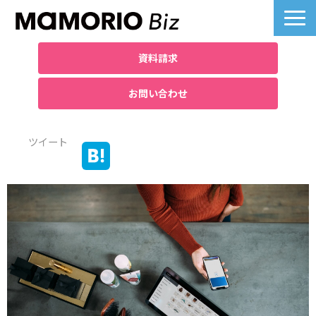
資料請求
お問い合わせ
製品詳細
ツイート
業界別活用例
課題別活用例
料金について
導入事例一覧
よくあるご質問
お役立ち記事へ
ノベルティ