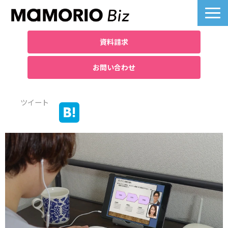
資料請求
お問い合わせ
製品詳細
ツイート
業界別活用例
課題別活用例
料金について
導入事例一覧
よくあるご質問
お役立ち記事へ
ノベルティ