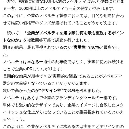
一方で、極端に安価な100円未満のノベルティは9%と少数にとどま
る一方、1000円以上のノベルティも一定の需要が見られます。
このように、企業のノベルティ製作においては、目的や用途に合わ
せて幅広い価格帯のグッズが選ばれていることがうかがえます。
続いて、
「企業がノベルティを選ぶ際に何を最も重視するポイン
トなのか」
を複数回答可能で調査を行いました。
調査の結果、最も重視されているのが
"実用性"で67%
と最多でし
た。
ノベルティは単なる一過性の配布物ではなく、実際に使われ続ける
ことで企業のPRにつながります。
長期的な効果が期待できる"実用的な製品"であることがノベルティ
選定の大前提となっていることがうかがえます。
次いで高かったのが
"デザイン性"で51%
を占めました。
ノベルティはあくまで企業のブランディングツールの一部です。
単体でも魅力的なデザインであり、企業のイメージに合致したスタ
イリッシュな仕上がりになっていることが重要視されているといえ
るでしょう。
このように、企業がノベルティに求めるのは実用面とデザイン面の