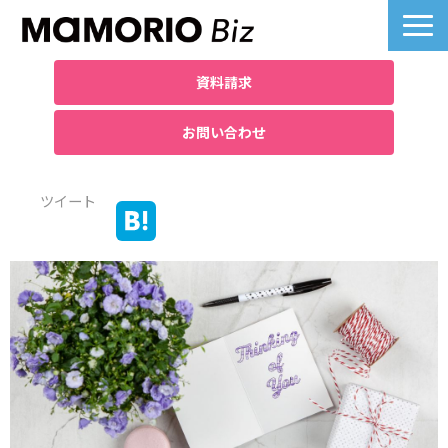
資料請求
お問い合わせ
製品詳細
ツイート
業界別活用例
課題別活用例
料金について
導入事例一覧
よくあるご質問
お役立ち記事へ
ノベルティ