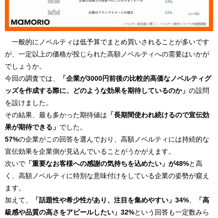
一般的にノベルティは低予算でまとめ買いされることが多いです
が、一定以上の価格が投じられた高額ノベルティへの需要はいかが
でしょうか。
今回の調査では、
「企業が3000円前後の比較的高価なノベルティグ
ッズを作成する際に、どのような効果を期待しているのか」
の設問
を設けました。
その結果、最も多かった期待値は
「長期間使われ続けるので宣伝効
果が期待できる」
でした。
57%
の企業がこの回答を選んでおり、高額ノベルティには持続的な
宣伝効果を企業側が見込んでいることがうかがえます。
次いで
「重要なお客様への感謝の気持ちを込めたい」が48%
と高
く、高額ノベルティに特別な意味付けをしている企業の姿勢が窺え
ます。
加えて、
「話題性や希少性があり、注目を集めやすい」34%
、
「高
級感や品質の高さをアピールしたい」32%
という回答も一定数みら