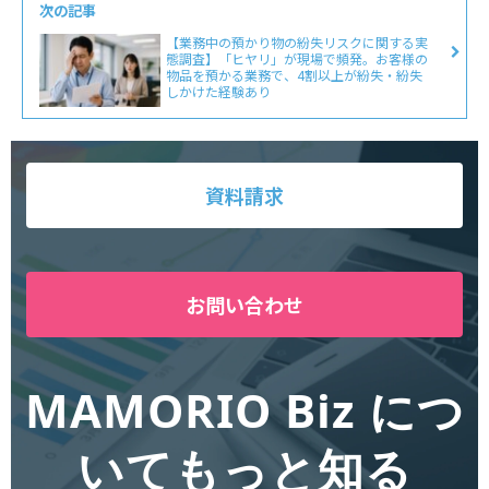
次の記事
【業務中の預かり物の紛失リスクに関する実
態調査】「ヒヤリ」が現場で頻発。お客様の
物品を預かる業務で、4割以上が紛失・紛失
しかけた経験あり
資料請求
お問い合わせ
MAMORIO Biz につ
いてもっと知る