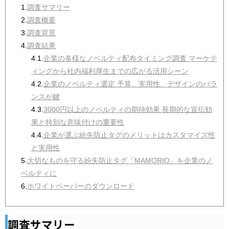
1.
調査サマリー
2.
調査概要
3.
調査背景
4.
調査結果
4.1.
企業の多様なノベルティ配布タイミング調査 マーケテ
ィングから社内福利厚生までの広がる活用シーン
4.2.
企業のノベルティ選定 予算、実用性、デザインのバラ
ンスが鍵
4.3.
3000円以上のノベルティの期待効果 長期的な宣伝効
果と特別な意味付けの重要性
4.4.
企業が選ぶ紛失防止タグのメリットはカスタマイズ性
と実用性
5.
大切なものを守る紛失防止タグ「MAMORIO」を企業のノ
ベルティに
6.
ホワイトペーパーのダウンロード
調査サマリー