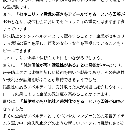
な選択肢です。
また、
「セキュリティ意識の高さをアピールできる」という回答が
40%
となり、現代社会においてセキュリティの重要性はますます高
まっています。
紛失防止タグをノベルティとして配布することで、企業がセキュリ
ティ意識の高さを示し、顧客の安心・安全を重視していることをア
ピールできます。
これにより、企業の信頼性向上にもつながるでしょう。
さらに、
「付加価値が高く話題性がある」との回答が28
%となり、
紛失防止タグは比較的新しい技術を用いた製品であり、その先進性
や便利さが話題を呼ぶことが期待できるようでした。
話題性のあるノベルティは、受け取った人が周囲に紹介しやすく、
口コミ効果によって企業の認知度を高めることができます。
最後に、
「新規性があり他社と差別化できる」という回答が18%
と
なりました。
多くの企業がノベルティとしてペンやカレンダーなどの定番アイテ
ムを選ぶ中、紛失防止タグのような新しいアイテムは目新しさがあ