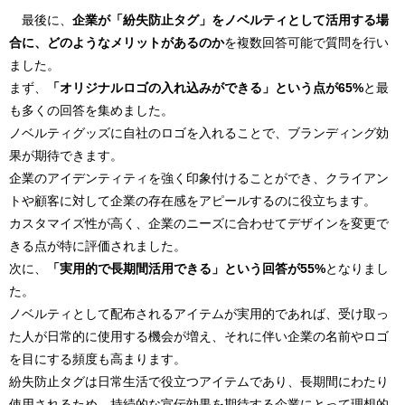
最後に、
企業が「紛失防止タグ」をノベルティとして活用する場
合に、どのようなメリットがあるのか
を複数回答可能で質問を行い
ました。
まず、
「オリジナルロゴの入れ込みができる」という点が65%
と最
も多くの回答を集めました。
ノベルティグッズに自社のロゴを入れることで、ブランディング効
果が期待できます。
企業のアイデンティティを強く印象付けることができ、クライアン
トや顧客に対して企業の存在感をアピールするのに役立ちます。
カスタマイズ性が高く、企業のニーズに合わせてデザインを変更で
きる点が特に評価されました。
次に、
「実用的で長期間活用できる」という回答が55%
となりまし
た。
ノベルティとして配布されるアイテムが実用的であれば、受け取っ
た人が日常的に使用する機会が増え、それに伴い企業の名前やロゴ
を目にする頻度も高まります。
紛失防止タグは日常生活で役立つアイテムであり、長期間にわたり
使用されるため、持続的な宣伝効果を期待する企業にとって理想的