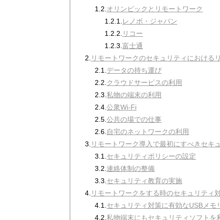
1.2.
オリンピックとリモートワーク
1.2.1.
レノボ・ジャパン
1.2.2.
リコー
1.2.3.
富士通
2.
リモートワークのセキュリティにおける
2.1.
データの持ち運び
2.2.
クラウドサービスの利用
2.3.
私物の端末の利用
2.4.
公衆Wi-Fi
2.5.
公共の場での仕事
2.6.
自宅のネットワークの利用
3.
リモートワーク導入で最初にすべきセキ
3.1.
セキュリティポリシーの設定
3.2.
連絡体制の整備
3.3.
セキュリティ教育の実施
4.
リモートワークをする時のセキュリティ
4.1.
セキュリティ対策に有効なUSBメモ
4.2.
私物端末にもセキュリティソフトを