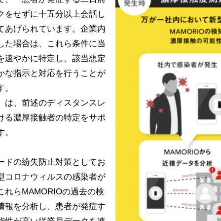
クをせずに十五分以上会話し
てあげられています。企業内
した場合は、これら条件に当
を速やかに特定し、該当想定
かな指示と対応を行うことが
す。
」は、前述のディスタンスレ
ける濃厚接触者の特定をサポ
す。
カードの紛失防止対策としてお
型コロナウィルスの感染者が
れらMAMORIOの過去の検
情報を分析し、患者が発症す